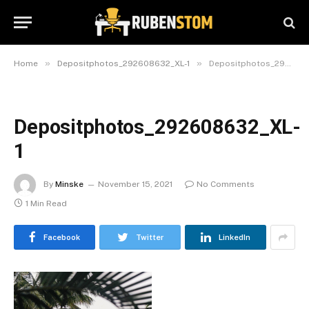
»
»
Home
Depositphotos_292608632_XL-1
Depositphotos_292608632_XL-1
Depositphotos_292608632_XL-
1
By
Minske
November 15, 2021
No Comments
1 Min Read
Facebook
Twitter
LinkedIn