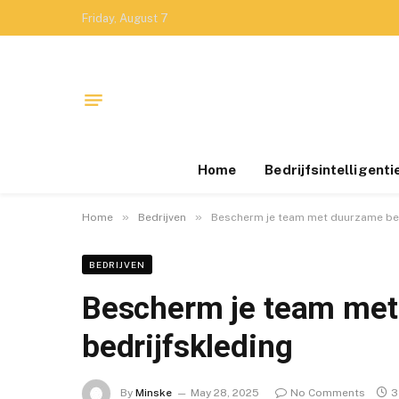
Friday, August 7
Home
Bedrijfsintelligenti
»
»
Home
Bedrijven
Bescherm je team met duurzame bed
BEDRIJVEN
Bescherm je team me
bedrijfskleding
By
Minske
May 28, 2025
No Comments
3