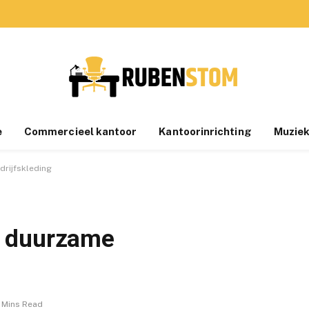
e
Commercieel kantoor
Kantoorinrichting
Muziek
rijfskleding
t duurzame
 Mins Read