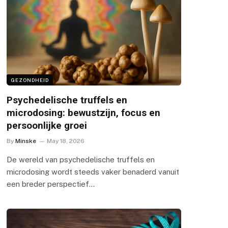
GEZONDHEID
Psychedelische truffels en
microdosing: bewustzijn, focus en
persoonlijke groei
By
Minske
May 18, 2026
De wereld van psychedelische truffels en
microdosing wordt steeds vaker benaderd vanuit
een breder perspectief…