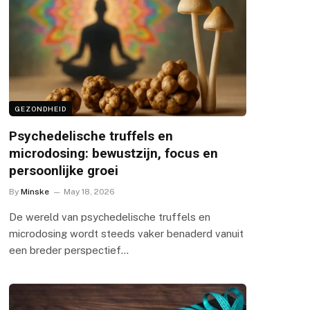
GEZONDHEID
Psychedelische truffels en
microdosing: bewustzijn, focus en
persoonlijke groei
By
Minske
May 18, 2026
De wereld van psychedelische truffels en
microdosing wordt steeds vaker benaderd vanuit
een breder perspectief…