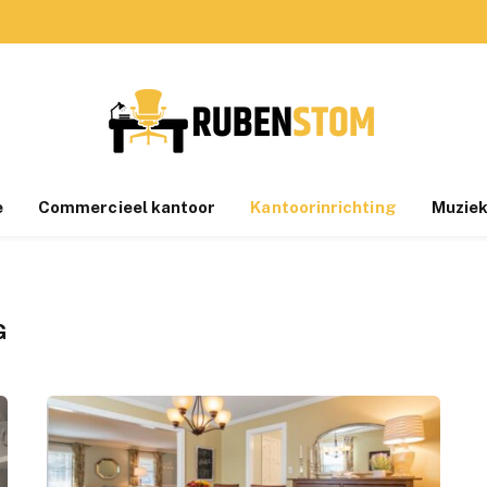
e
Commercieel kantoor
Kantoorinrichting
Muziek
G