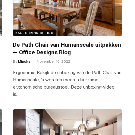
KANTOORINRICHTING
De Path Chair van Humanscale uitpakken
— Office Designs Blog
By
Minske
November 10, 2022
Ergonomie Bekijk de unboxing van de Path Chair van
Humanscale, ‘s werelds meest duurzame
ergonomische bureaustoel! Deze unboxing-video
is…