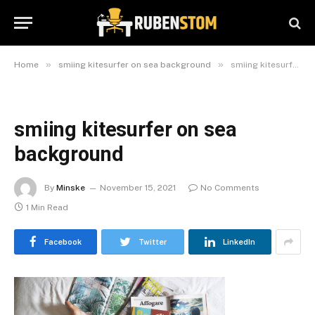
»
»
Home
smiing kitesurfer on sea background
smiing kitesurfer on sea background
smiing kitesurfer on sea
background
By
Minske
November 15, 2021
No Comments
1 Min Read
Facebook
Twitter
LinkedIn