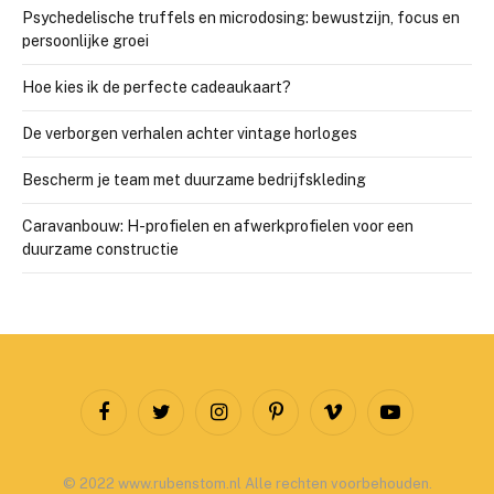
Psychedelische truffels en microdosing: bewustzijn, focus en
persoonlijke groei
Hoe kies ik de perfecte cadeaukaart?
De verborgen verhalen achter vintage horloges
Bescherm je team met duurzame bedrijfskleding
Caravanbouw: H-profielen en afwerkprofielen voor een
duurzame constructie
Facebook
Twitter
Instagram
Pinterest
Vimeo
YouTube
© 2022 www.rubenstom.nl Alle rechten voorbehouden.