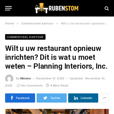
»
»
Home
Commercieel kantoor
Wilt u uw restaurant opnieuw inrichten? Dit is wat u moet weten – Planning Interiors, Inc.
COMMERCIEEL KANTOOR
Wilt u uw restaurant opnieuw
inrichten? Dit is wat u moet
weten – Planning Interiors, Inc.
By
Minske
November 10, 2022
Updated:
November 10,
2022
No Comments
4 Mins Read
Facebook
Twitter
LinkedIn