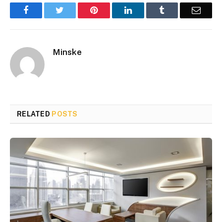
Facebook
Twitter
Pinterest
LinkedIn
Tumblr
Email
Minske
RELATED
POSTS